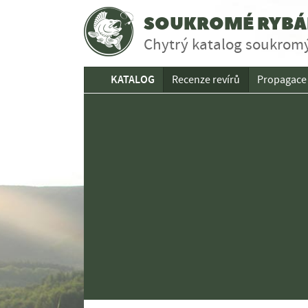
SOUKROMÉ RYBÁŘ
Chytrý katalog soukromý
KATALOG
Recenze revírů
Propagace