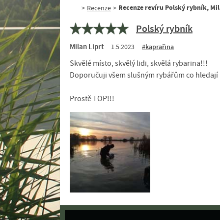
Recenze revíru Polský rybník, Mil
>
Recenze
>
Polský rybník
Milan Liprt
1.5.2023
#kaprařina
Skvělé místo, skvělý lidi, skvělá rybarina!!!
Doporučuji všem slušným rybářům co hledají k
Prostě TOP!!!