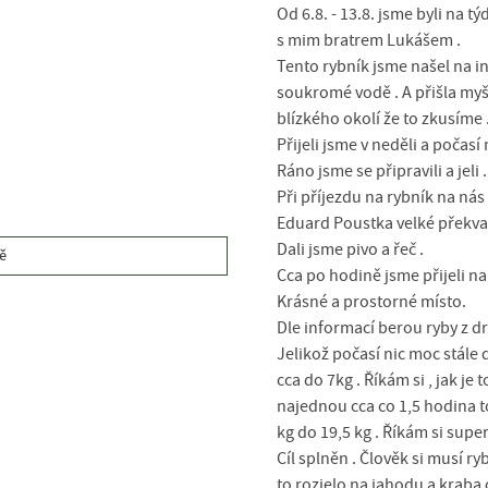
Od 6.8. - 13.8. jsme byli na t
s mim bratrem Lukášem .
Tento rybník jsme našel na in
soukromé vodě . A přišla myšl
blízkého okolí že to zkusíme .
Přijeli jsme v neděli a počasí 
Ráno jsme se připravili a jeli .
Při příjezdu na rybník na ná
Eduard Poustka velké překva
Dali jsme pivo a řeč .
ě
Cca po hodině jsme přijeli na 
Krásné a prostorné místo.
Dle informací berou ryby z d
Jelikož počasí nic moc stále 
cca do 7kg . Říkám si , jak je
najednou cca co 1,5 hodina to
kg do 19,5 kg . Říkám si super
Cíl splněn . Člověk si musí r
to rozjelo na jahodu a kraba