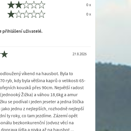
0 x
0 x
přihlášení uživatelé.
27.8.2025
prodloužený víkend na hausbot. Byla to
 ryb, kdy byla většina kaprů o velikosti 65-
trofejních kousků přes 90cm. Největší radost
 (jednooký Žižka) a váhou 18,6kg a amur
u se podíval i jeden jeseter a jedna štička
 jako jednu z nejlepších, rozhodně nejlepší
ní ty roky, co tam jezdíme. Zázemí opět
sonálu bezkonkurenční (odvoz věcí na
prava jídla a pivka až na hausbot ...