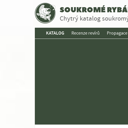
SOUKROMÉ RYBÁŘ
Chytrý katalog soukromý
KATALOG
Recenze revírů
Propagace