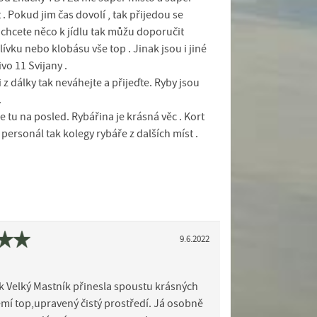
 . Pokud jim čas dovolí , tak přijedou se
d chcete něco k jídlu tak můžu doporučit
vku nebo klobásu vše top . Jinak jsou i jiné
ivo 11 Svijany .
z dálky tak neváhejte a přijeďte. Ryby jsou
.
 tu na posled. Rybářina je krásná věc . Kort
k personál tak kolegy rybáře z dalších míst .
9.6.2022
k Velký Mastník přinesla spoustu krásných
mí top,upravený čistý prostředí. Já osobně