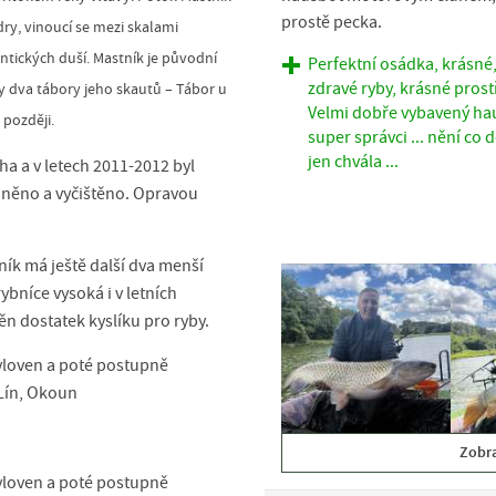
prostě pecka.
ry, vinoucí se mezi skalami
tických duší. Mastník je původní
Perfektní osádka, krásné
zdravé ryby, krásné prostř
ly dva tábory jeho skautů – Tábor u
Velmi dobře vybavený ha
 později.
super správci ... nění co 
jen chvála ...
a a v letech 2011-2012 byl
hněno a vyčištěno. Opravou
ík má ještě další dva menší
 rybníce vysoká
i v letních
těn dostatek kyslíku pro ryby.
yloven a poté postupně
Lín, Okoun
Zobra
yloven a poté postupně