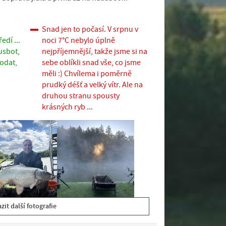
,
Snad jen to počasí. V srpnu v
edí ...
noci 7°C nebylo úplně
usbot,
nejpříjemnější, takže jsme si na
dodat,
sebe oblíkli snad vše, co jsme
měli :) Chvílema i poměrně
prudký déšť a velký vítr. Ale na
druhou stranu spousty
krásných ryb ...
zit další fotografie