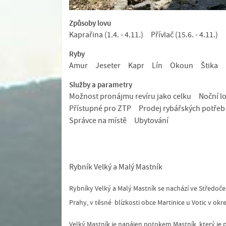
Způsoby lovu
Kaprařina (1.4. - 4.11.)
Přívlač (15.6. - 4.11.)
Ryby
Amur
Jeseter
Kapr
Lín
Okoun
Štika
Služby a parametry
Možnost pronájmu revíru jako celku
Noční l
Přístupné pro ZTP
Prodej rybářských potřeb
Správce na místě
Ubytování
Rybník Velký a Malý Mastník
Rybníky Velký a Malý Mastník se nachází ve Středoče
Prahy, v těsné blízkosti obce Martinice u Votic v ok
Velký Mastník je napájen potokem Mastník, který je 