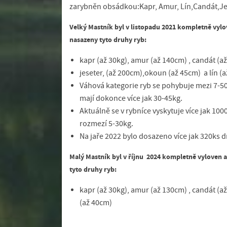
zarybněn obsádkou:Kapr, Amur, Lín,Candát,Je
Velký Mastník byl v listopadu 2021 kompletně vylo
nasazeny tyto druhy ryb:
kapr (až 30kg), amur (až 140cm) , candát (až
jeseter, (až 200cm),okoun (až 45cm) a lín (
Váhová kategorie ryb se pohybuje mezi 7-50k
mají dokonce více jak 30-45kg.
Aktuálně se v rybníce vyskytuje více jak 10
rozmezí 5-30kg.
Na jaře 2022 bylo dosazeno více jak 320ks d
Malý Mastník byl v říjnu 2024 kompletně vyloven a
tyto druhy ryb:
kapr (až 30kg), amur (až 130cm) , candát (a
(až 40cm)