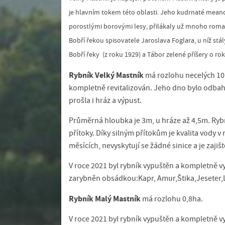
je hlavním tokem této oblasti. Jeho kudrnaté meand
porostlými borovými lesy, přilákaly už mnoho roman
Bobří řekou spisovatele Jaroslava Foglara, u níž stá
Bobří řeky (z roku 1929) a Tábor zelené příšery o rok
Rybník Velký Mastník
má rozlohu necelých 10h
kompletně revitalizován. Jeho dno bylo odba
prošla i hráz a výpust.
Průměrná hloubka je 3m, u hráze až 4,5m. Rybn
přítoky. Díky silným přítokům je kvalita vody v
měsících, nevyskytují se žádné sinice a je zajiš
V roce 2021 byl rybník vypuštěn a kompletně v
zarybněn obsádkou:Kapr, Amur,Štika,Jeseter,
Rybník Malý Mastník
má rozlohu 0,8ha.
V roce 2021 byl rybník vypuštěn a kompletně v