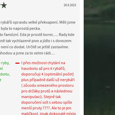
28.8.2023
rybářů opravdu velké překvapení. Měli jsme
 byla to naprostá pecka.
osto famózní. Eda je prostě borec…. Rady kde
ejně tak vychlazené pivo a jídlo i s dovozem
není co dodat. Určitě se ještě zastavíme.
náhodou a jsme za to velmi rádi…
 ryby,
I přes možnost chytání na
mí
hausbotu až pro 6 rybářů,
sbotu,
doporučuji 4 (optimální počet)
z
plus případně další už nerybáři
( zůcodu omezeného prostoru
pro držáky prutů a následnou
manipulaci). Stejně tak
doporučení vzít s sebou spíše
menší pruty ????. Ale to je jen
maličkost, jinak dokonalé místo