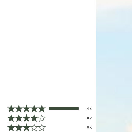
4 x
0 x
0 x