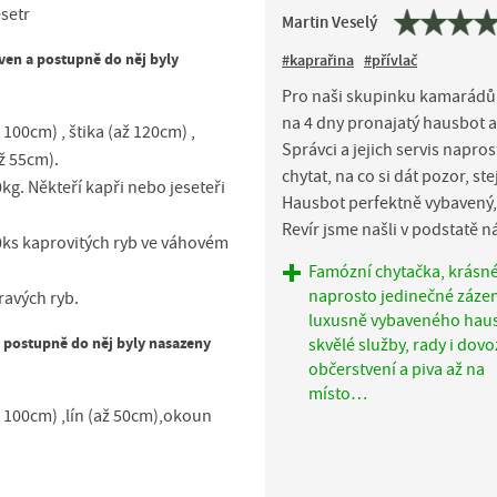
setr
Martin Veselý
ven a postupně do něj byly
#kaprařina
#přívlač
Pro naši skupinku kamarádů 
na 4 dny pronajatý hausbot a
 100cm) , štika (až 120cm) ,
Správci a jejich servis napr
až 55cm).
chytat, na co si dát pozor, st
g. Někteří kapři nebo jeseteři
Hausbot perfektně vybavený, 
Revír jsme našli v podstatě 
00ks kaprovitých ryb ve váhovém
Famózní chytačka, krásné
naprosto jedinečné záze
ravých ryb.
luxusně vybaveného hau
 postupně do něj byly nasazeny
skvělé služby, rady i dovo
občerstvení a piva až na
místo…
ž 100cm) ,lín (až 50cm),okoun