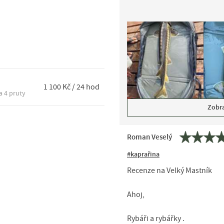
1 100 Kč / 24 hod
a 4 pruty
Zobra
Roman Veselý
#kaprařina
Recenze na Velký Mastník
Ahoj,
Rybáři a rybářky .