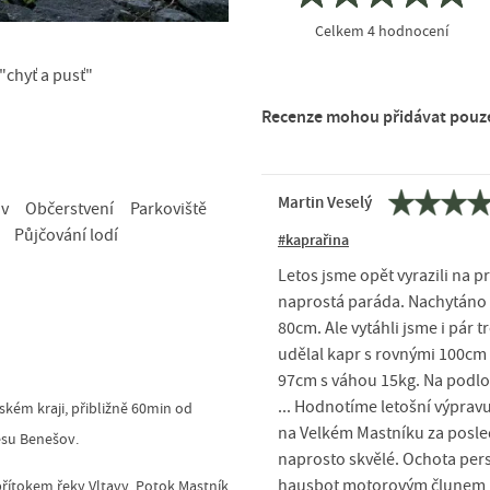
Celkem
4
hodnocení
"chyť a pusť"
Recenze mohou přidávat pouze 
Martin Veselý
ov
Občerstvení
Parkoviště
Půjčování lodí
#kaprařina
Letos jsme opět vyrazili na 
naprostá paráda. Nachytáno 70
80cm. Ale vytáhli jsme i pár 
udělal kapr s rovnými 100cm
97cm s váhou 15kg. Na podložk
... Hodnotíme letošní výpravu
ském kraji, přibližně 60min od
na Velkém Mastníku za posled
resu Benešov.
naprosto skvělé. Ochota per
hausbot motorovým člunem, do
přítokem řeky Vltavy. Potok Mastník