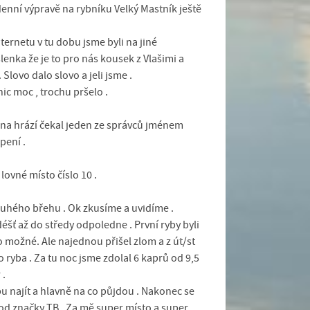
ýdenní výpravě na rybníku Velký Mastník ještě
ternetu v tu dobu jsme byli na jiné
enka že je to pro nás kousek z Vlašimi a
 Slovo dalo slovo a jeli jsme .
nic moc , trochu pršelo .
s na hrází čekal jeden ze správců jménem
pení .
lovné místo číslo 10 .
ruhého břehu . Ok zkusíme a uvidíme .
déšť až do středy odpoledne . První ryby byli
 to možné. Ale najednou přišel zlom a z út/st
 ryba . Za tu noc jsme zdolal 6 kaprů od 9,5
 .
ybu najít a hlavně na co půjdou . Nakonec se
 od značky TB . Za mě super místo a super