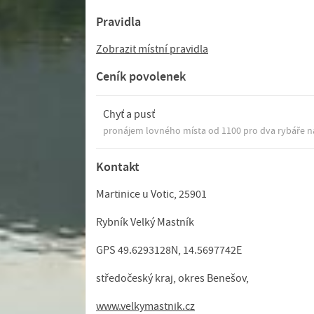
Pravidla
Zobrazit místní pravidla
Ceník povolenek
Chyť a pusť
pronájem lovného místa od 1100 pro dva rybáře n
Kontakt
Martinice u Votic, 25901
Rybník Velký Mastník
GPS 49.6293128N, 14.5697742E
středočeský kraj, okres Benešov,
www.velkymastnik.cz