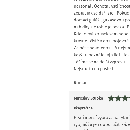
personál . Ochota , vstřícnost
zeptat jak se daří atd . Poku
domácí guláš , gukasovou polí
nabídky ale tohle je pecka . P
Kdo to má kousek sem nebo i 
krásné , čisté a dost bojovné 
Za nás spokojenost . A nejsme
když tu poznáte fajn lidi . Ja
Těšíme se na další výpravu .
Nejsme tu na posled .
Roman
Miroslav Stupka
#kaprařina
První menší výprava na rybní
ryb,můžu jen doporučit, záze