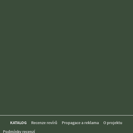
KATALOG
Recenze revírů
Propagace a reklama
O projektu
Podmínky recenzí