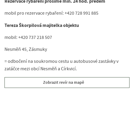
Rezervace rybaření prosíme min. 24 hod. předem
mobil pro rezervace rybaření: +420 728 991 885
Tereza Škorpilová majitelka objektu
mobil: +420 737 218 507
Nesměň 45, Zásmuky
= odbočení na soukromou cestu u autobusové zastávky v
zatáčce mezi obcí Nesměň a Církvicí.
Zobrazit revír na mapě