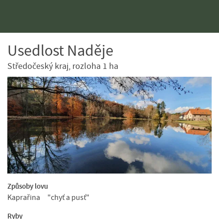
Usedlost Naděje
Středočeský kraj, rozloha 1 ha
Způsoby lovu
Kaprařina
"chyť a pusť"
Ryby