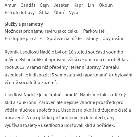
Amur
Candát
Cejn
Jeseter
Kapr
Lín
Okoun
Pstruh duhový
Štika
Úhoř
Vyza
Služby a parametry
Možnost pronájmu revíru jako celku
Parkoviště
Přístupné pro ZTP
Správce na místě
Stany
Ubytování
Rybník Usedlosti Naděje byl od 18 století součástí vodního
mlýna. Byl několikrát opraven, větší rekonstrukce proběhla v
roce 2013, v rámci níž přeběhly i terénní úpravy. V areálu
usedlosti je k dispozici 5 samostatných apartmánů k ubytování
včetně sociálního zázemí.
Usedlost Naděje je na úplné samotě. Nabízíme tak skutečný
klid a soukromí. Zároveň ale nejsme vhodne prostředí pro
větší a hlučnou společnost. Usedlost a okolí udržujeme čisté a
upravené. A na oplátku požadujeme po klientech, aby
využívali toalety v usedlosti a udržovali klid a pořádek.