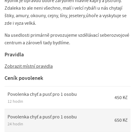
Rybník je opravdu dobře zarybněn hlavně kapry a pstruhy.
Zdaleka to ale neni všechno, malí i velcí rybáři u nás chytají
štiky, amury, okouny, cejny, líny, jesetery,úhoře a vyskytuje se
zde i vyza velká.
Na usedlosti primárně provozujeme vzdělávací seberozvojové
centrum a zároveň tady bydlíme.
Pravidla
Zobrazit místní pravidla
Ceník povolenek
Povolenka chyť a pusť pro 1 osobu
450 Kč
12 hodin
Povolenka chyť a pusť pro 1 osobu
650 Kč
24 hodin