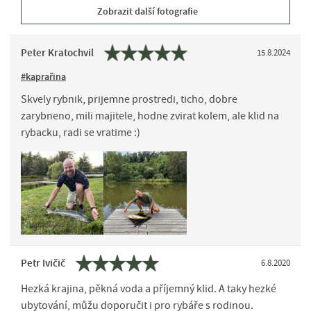
Zobrazit další fotografie
Peter Kratochvil
15.8.2024
#kaprařina
Skvely rybnik, prijemne prostredi, ticho, dobre
zarybneno, mili majitele, hodne zvirat kolem, ale klid na
rybacku, radi se vratime :)
Petr Ivičič
6.8.2020
Hezká krajina, pěkná voda a příjemný klid. A taky hezké
ubytování, můžu doporučit i pro rybáře s rodinou.