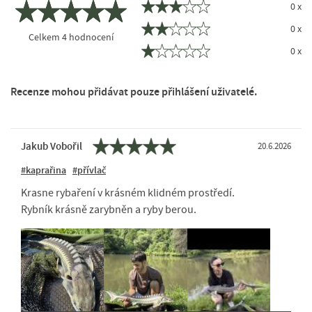
0 x
0 x
Celkem
4
hodnocení
0 x
Recenze mohou přidávat pouze přihlášení uživatelé.
Jakub Vobořil
20.6.2026
#kaprařina
#přívlač
Krasne rybaření v krásném klidném prostředí.
Rybník krásně zarybněn a ryby berou.