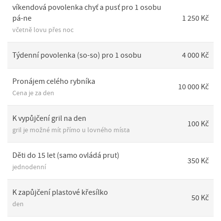
víkendová povolenka chyť a pusť pro 1 osobu
pá-ne
1 250 Kč
včetně lovu přes noc
Týdenní povolenka (so-so) pro 1 osobu
4 000 Kč
Pronájem celého rybníka
10 000 Kč
Cena je za den
K vypůjčení gril na den
100 Kč
gril je možné mít přímo u lovného místa
Děti do 15 let (samo ovládá prut)
350 Kč
jednodenní
K zapůjčení plastové křesílko
50 Kč
den