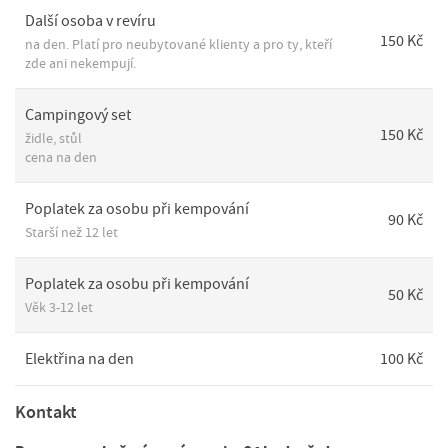
Další osoba v revíru
150 Kč
na den. Platí pro neubytované klienty a pro ty, kteří
zde ani nekempují.
Campingový set
150 Kč
židle, stůl
cena na den
Poplatek za osobu při kempování
90 Kč
Starší než 12 let
Poplatek za osobu při kempování
50 Kč
Věk 3-12 let
Elektřina na den
100 Kč
Kontakt