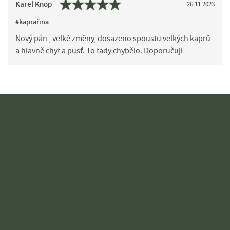
Karel Knop
26.11.2023
#kaprařina
Nový pán , velké změny, dosazeno spoustu velkých kaprů
a hlavně chyť a pusť. To tady chybělo. Doporučuji