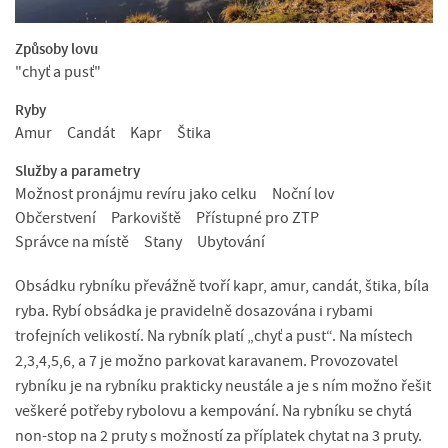
Způsoby lovu
"chyť a pusť"
Ryby
Amur
Candát
Kapr
Štika
Služby a parametry
Možnost pronájmu revíru jako celku
Noční lov
Občerstvení
Parkoviště
Přístupné pro ZTP
Správce na místě
Stany
Ubytování
Obsádku rybníku převážně tvoří kapr, amur, candát, štika, bíla
ryba. Rybí obsádka je pravidelně dosazována i rybami
trofejních velikostí. Na rybník platí „chyť a pust“. Na místech
2,3,4,5,6, a 7 je možno parkovat karavanem. Provozovatel
rybníku je na rybníku prakticky neustále a je s ním možno řešit
veškeré potřeby rybolovu a kempování. Na rybníku se chytá
non-stop na 2 pruty s možností za příplatek chytat na 3 pruty.