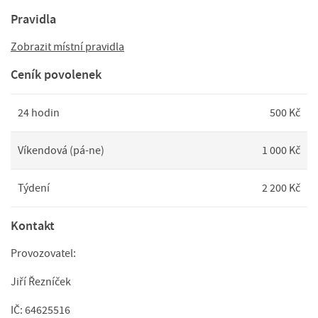
Pravidla
Zobrazit místní pravidla
Ceník povolenek
24 hodin
500 Kč
Víkendová (pá-ne)
1 000 Kč
Týdení
2 200 Kč
Kontakt
Provozovatel:
Jiří Řezníček
IČ: 64625516