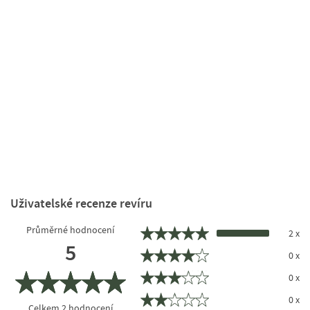
Uživatelské recenze revíru
Průměrné hodnocení
2 x
5
0 x
0 x
0 x
Celkem
2
hodnocení