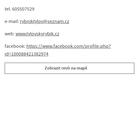
tel. 605507529
e-mail:
rybniktylov@seznam.cz
web:
www.tylovskyrybik.cz
facebook:
https://www.facebook.com/profile.php?
id=100088421382974
Zobrazit revír na mapě