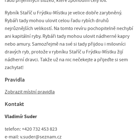
řadu příjemných služeb, které zpohodlní celý lov.
Rybník Staříč u Frýdku-Místku je velice dobře zarybněný.
Rybáři tady mohou ulovit celou řadu rybích druhů
nejrůznějších velikostí. Na tomto revíru pochopitelně nechybí
ani kapitální ryby. Rybáři tady mohou ulovit nádherné kapry
nebo amury. Samozřejmě na své si tady přijdou i milovníci
dravých ryb, protože v rybníku Staříč u Frýdku-Místku žijí
nádherní dravci. Takže už na nic nečekejte a přijeďte si sem
zachytat!
Pravidla
Zobrazit místní pravidla
Kontakt
Vladimír Suder
telefon: +420 732 453 823
e-mail: v.suder@seznam.cz