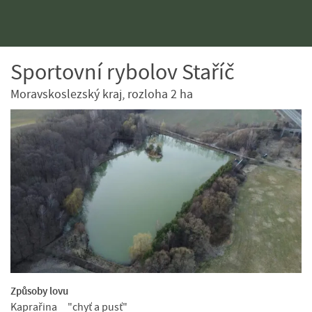
Sportovní rybolov Staříč
Moravskoslezský kraj, rozloha 2 ha
Způsoby lovu
Kaprařina
"chyť a pusť"