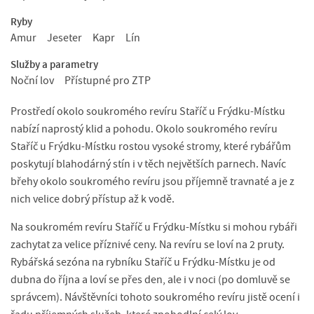
Ryby
Amur
Jeseter
Kapr
Lín
Služby a parametry
Noční lov
Přístupné pro ZTP
Prostředí okolo soukromého revíru Staříč u Frýdku-Místku
nabízí naprostý klid a pohodu. Okolo soukromého revíru
Staříč u Frýdku-Místku rostou vysoké stromy, které rybářům
poskytují blahodárný stín i v těch největších parnech. Navíc
břehy okolo soukromého revíru jsou příjemně travnaté a je z
nich velice dobrý přístup až k vodě.
Na soukromém revíru Staříč u Frýdku-Místku si mohou rybáři
zachytat za velice příznivé ceny. Na revíru se loví na 2 pruty.
Rybářská sezóna na rybníku Staříč u Frýdku-Místku je od
dubna do října a loví se přes den, ale i v noci (po domluvě se
správcem). Návštěvníci tohoto soukromého revíru jistě ocení i