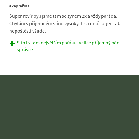
#kaprařina
Super revír byli jsme tam se synem 2x a vždy paráda.
Chytání v příjemném stínu vysokých stromů se jen tak
nepoštěstí všude.
Stín i v tom největším pařáku. Velice příjemný pán
správce.