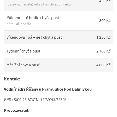
450 Kč
(pátek až neděle) od svítání do soumraku
Půldenní – 6 hodin chyť a pusť
300 Kč
pátek až neděle
Víkendová ( pá – ne ) chyť a pusť
1 250 Kč
Týdenní chyť a pusť
2 700 Kč
Měsíční chyť a pusť
4 000 Kč
Kontakt
Vodní nádrž Říčany u Prahy, ulice Pod Bahnivkou
GPS : 50°0'26.876"N, 14°39'43.723"E
Provozovatel: