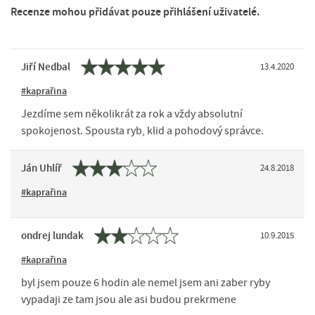
Recenze mohou přidávat pouze přihlášení uživatelé.
Jiří Nedbal
13.4.2020
#kaprařina
Jezdíme sem několikrát za rok a vždy absolutní
spokojenost. Spousta ryb, klid a pohodový správce.
Ján Uhlíř
24.8.2018
#kaprařina
ondrej lundak
10.9.2015
#kaprařina
byl jsem pouze 6 hodin ale nemel jsem ani zaber ryby
vypadaji ze tam jsou ale asi budou prekrmene