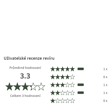
Uživatelské recenze revíru
Průměrné hodnocení
1 x
3.3
0 x
1 x
1 x
Celkem
3
hodnocení
0 x