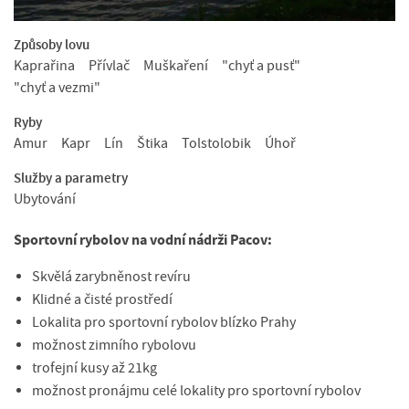
Způsoby lovu
Kaprařina
Přívlač
Muškaření
"chyť a pusť"
"chyť a vezmi"
Ryby
Amur
Kapr
Lín
Štika
Tolstolobik
Úhoř
Služby a parametry
Ubytování
Sportovní rybolov na vodní nádrži Pacov:
Skvělá zarybněnost revíru
Klidné a čisté prostředí
Lokalita pro sportovní rybolov blízko Prahy
možnost zimního rybolovu
trofejní kusy až 21kg
možnost pronájmu celé lokality pro sportovní rybolov