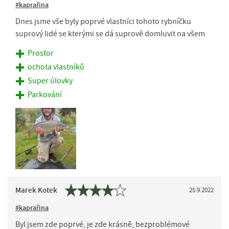
#kaprařina
Dnes jsme vše byly poprvé vlastníci tohoto rybníčku
suprový lidé se kterými se dá suprově domluvit na všem
Prostor
ochota vlastníků
Super úlovky
Parkování
Marek Kotek
25.9.2022
#kaprařina
Byl jsem zde poprvé, je zde krásně, bezproblémové