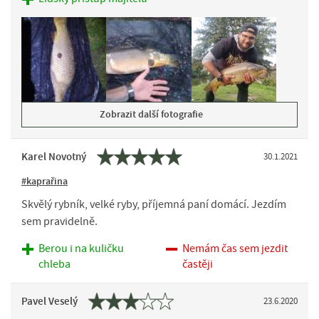
Zobrazit další fotografie
Karel Novotný
30.1.2021
#kaprařina
Skvělý rybník, velké ryby, příjemná paní domácí. Jezdím
sem pravidelně.
Berou i na kuličku
Nemám čas sem jezdit
chleba
častěji
Pavel Veselý
23.6.2020