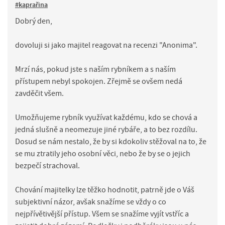
#kaprařina
Dobrý den,
dovoluji si jako majitel reagovat na recenzi "Anonima".
Mrzí nás, pokud jste s naším rybníkem a s naším
přístupem nebyl spokojen. Zřejmě se ovšem nedá
zavděčit všem.
Umožňujeme rybník využívat každému, kdo se chová a
jedná slušně a neomezuje jiné rybáře, a to bez rozdílu.
Dosud se nám nestalo, že by si kdokoliv stěžoval na to, že
se mu ztratily jeho osobní věci, nebo že by se o jejich
bezpečí strachoval.
Chování majitelky lze těžko hodnotit, patrně jde o Váš
subjektivní názor, avšak snažíme se vždy o co
nejpřívětivější přístup. Všem se snažíme vyjít vstříc a