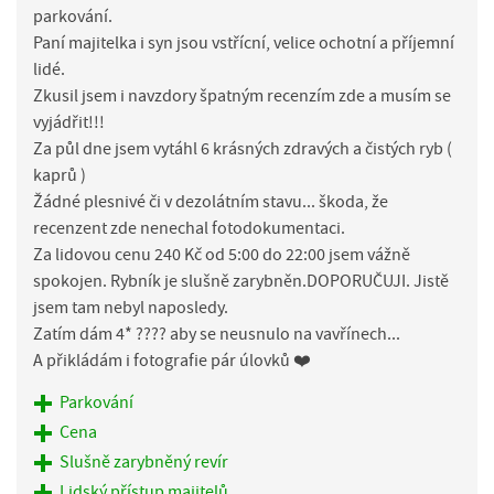
parkování.
Paní majitelka i syn jsou vstřícní, velice ochotní a příjemní
lidé.
Zkusil jsem i navzdory špatným recenzím zde a musím se
vyjádřit!!!
Za půl dne jsem vytáhl 6 krásných zdravých a čistých ryb (
kaprů )
Žádné plesnivé či v dezolátním stavu... škoda, že
recenzent zde nenechal fotodokumentaci.
Za lidovou cenu 240 Kč od 5:00 do 22:00 jsem vážně
spokojen. Rybník je slušně zarybněn.DOPORUČUJI. Jistě
jsem tam nebyl naposledy.
Zatím dám 4* ???? aby se neusnulo na vavřínech...
A přikládám i fotografie pár úlovků ❤️
Parkování
Cena
Slušně zarybněný revír
Lidský přístup majitelů