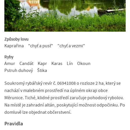
Způsoby lovu
Kaprařina
"chyť a pusť"
"chyť a vezmi"
Ryby
Amur
Candát
Kapr
Karas
Lín
Okoun
Pstruh duhový
Štika
Soukromý rybářský revír č. 06941008 o rozloze 2 ha, který se
nachází v malebném prostředí na úplném okraji obce
Měrunice. Tiché, klidné prostředí zaručuje pohodový rybolov.
Na místě je zahradní altán, poskytující možnost odpočinku. Po
domluvě lze objednat občerstvení.
Pravidla