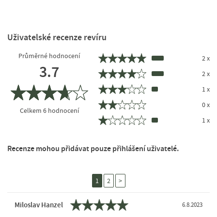
Uživatelské recenze revíru
Průměrné hodnocení
2 x
3.7
2 x
1 x
0 x
Celkem
6
hodnocení
1 x
Recenze mohou přidávat pouze přihlášení uživatelé.
1
2
>
Miloslav Hanzel
6.8.2023