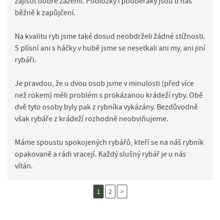
zajistit dobré zázemí. Podložky i podběráky jsou u nás
běžně k zapůjčení.
Na kvalitu ryb jsme také dosud neobdrželi žádné stížnosti.
S plísní ani s háčky v hubě jsme se nesetkali ani my, ani jiní
rybáři.
Je pravdou, že u dvou osob jsme v minulosti (před více
než rokem) měli problém s prokázanou krádeží ryby. Obě
dvě tyto osoby byly pak z rybníka vykázány. Bezdůvodně
však rybáře z krádeží rozhodně neobviňujeme.
Máme spoustu spokojených rybářů, kteří se na náš rybník
opakovaně a rádi vracejí. Každý slušný rybář je u nás
vítán.
1
2
>