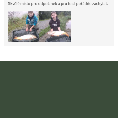
Skvělé místo pro odpočinek a pro to si pořádňe zachytat.