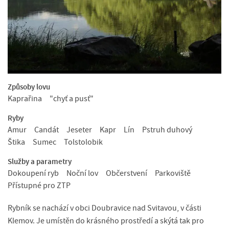
Způsoby lovu
Kaprařina
"chyť a pusť"
Ryby
Amur
Candát
Jeseter
Kapr
Lín
Pstruh duhový
Štika
Sumec
Tolstolobik
Služby a parametry
Dokoupení ryb
Noční lov
Občerstvení
Parkoviště
Přístupné pro ZTP
Rybník se nachází v obci Doubravice nad Svitavou, v části
Klemov. Je umístěn do krásného prostředí a skýtá tak pro