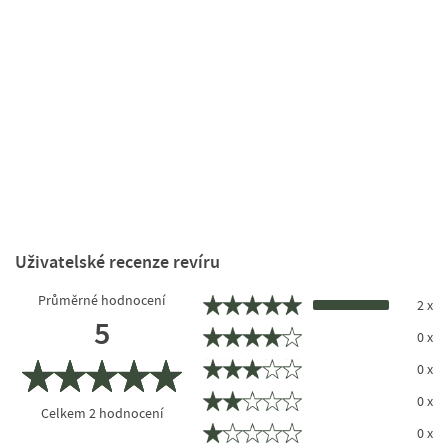
Uživatelské recenze revíru
Průměrné hodnocení
2 x
5
0 x
0 x
0 x
Celkem
2
hodnocení
0 x