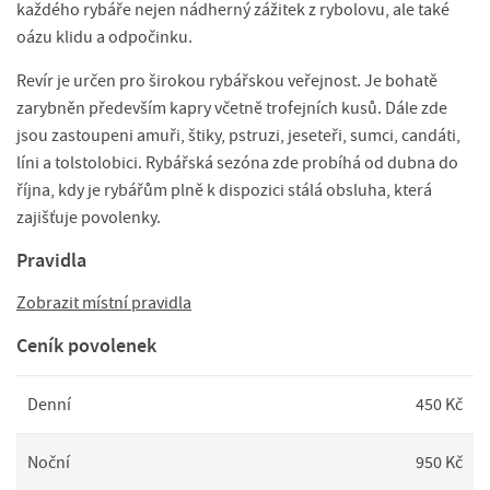
každého rybáře nejen nádherný zážitek z rybolovu, ale také
oázu klidu a odpočinku.
Revír je určen pro širokou rybářskou veřejnost. Je bohatě
zarybněn především kapry včetně trofejních kusů. Dále zde
jsou zastoupeni amuři, štiky, pstruzi, jeseteři, sumci, candáti,
líni a tolstolobici. Rybářská sezóna zde probíhá od dubna do
října, kdy je rybářům plně k dispozici stálá obsluha, která
zajišťuje povolenky.
Pravidla
Zobrazit místní pravidla
Ceník povolenek
Denní
450 Kč
Noční
950 Kč