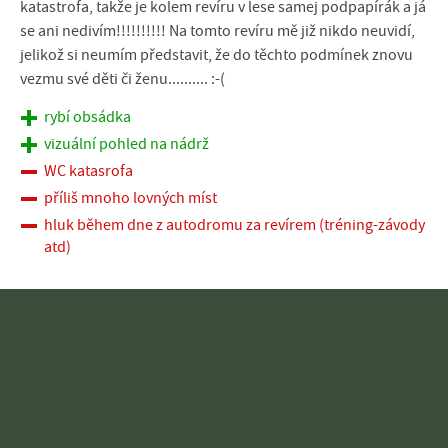
katastrofa, takže je kolem revíru v lese samej podpapírák a já
se ani nedivím!!!!!!!!!! Na tomto revíru mě již nikdo neuvidí,
jelikož si neumím představit, že do těchto podmínek znovu
vezmu své děti či ženu.......... :-(
rybí obsádka
vizuální pohled na nádrž
WC katasrofa
příliš mnoho lovných míst
hluk během dne z autodromu za revírem (tréning-závody
atd)