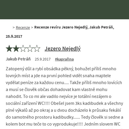
Recenze revíru Jezero Nejedlý, Jakub Petráň,
>
Recenze
>
25.9.2017
Jezero Nejedlý
Jakub Petráň
25.9.2017
#kaprařina
Zatopený důl a rybí obsádka pěkný, bohužel příliš mnoho
lovných míst a jde na první pohled vidět snaha majitele
vydělat peníze za každou cenu.... Takže příliš mnoho lovících
a musí se člověk občas dohadovat kam vlastně mohu
nahodit. To co mi ale vadilo nejvíce je totální nezájem o
sociální zařízení WC!!!! Obešel jsem 3ks kadibudek a všechny
plné výkalů až po okraj a u dvou docházelo k průsaku fekálií
do samotného prostoru kadibudky...... Tedy člověk si sedne a
kolem bot mu teče to co vyprodukuje!!!! Jedním slovem WC