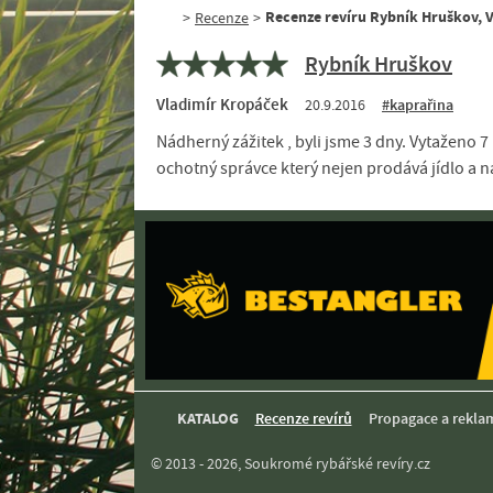
Recenze revíru Rybník Hruškov, V
>
Recenze
>
Rybník Hruškov
Vladimír Kropáček
20.9.2016
#kaprařina
Nádherný zážitek , byli jsme 3 dny. Vytaženo 7
ochotný správce který nejen prodává jídlo a n
KATALOG
Recenze revírů
Propagace a rekla
© 2013 - 2026, Soukromé rybářské revíry.cz