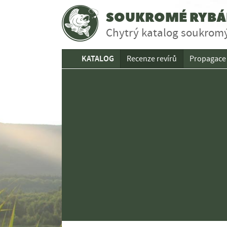
SOUKROMÉ RYBÁŘ
Chytrý katalog soukromý
KATALOG
Recenze revírů
Propagace