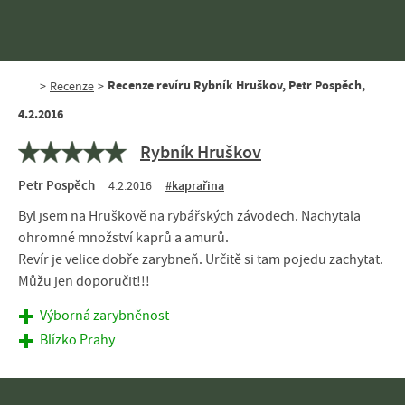
Recenze revíru Rybník Hruškov, Petr Pospěch,
>
Recenze
>
4.2.2016
Rybník Hruškov
Petr Pospěch
4.2.2016
#kaprařina
Byl jsem na Hruškově na rybářských závodech. Nachytala
ohromné množství kaprů a amurů.
Revír je velice dobře zarybneň. Určitě si tam pojedu zachytat.
Můžu jen doporučit!!!
Výborná zarybněnost
Blízko Prahy