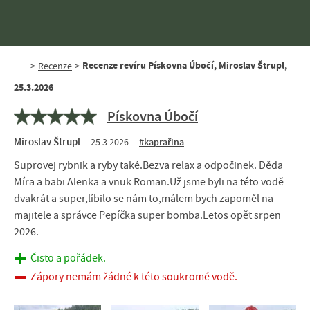
Recenze revíru Pískovna Úbočí, Miroslav Štrupl,
>
Recenze
>
25.3.2026
Pískovna Úbočí
Miroslav Štrupl
25.3.2026
#kaprařina
Suprovej rybnik a ryby také.Bezva relax a odpočinek. Děda
Míra a babi Alenka a vnuk Roman.Už jsme byli na této vodě
dvakrát a super,líbilo se nám to,málem bych zapoměl na
majitele a správce Pepíčka super bomba.Letos opět srpen
2026.
Čisto a pořádek.
Zápory nemám žádné k této soukromé vodě.