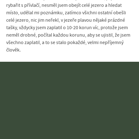
rybařit s přívlačí, nesměl jsem obejít celé jezero a hledat
místo, udělal mi poznámku, zatímco všichni ostatní obešli
celé jezero, nic jim neřekl, v jezeře plavou nějaké prázdné
tašky, vždycky jsem zaplatil o 10-20 korun víc, protože jsem
neměl drobné, počítal každou korunu, aby se ujistil, že jsem
všechno zaplatil, a to se stalo pokaždé, velmi nepříjemný
člověk.