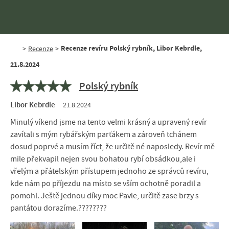
Recenze revíru Polský rybník, Libor Kebrdle,
>
Recenze
>
21.8.2024
Polský rybník
Libor Kebrdle
21.8.2024
Minulý víkend jsme na tento velmi krásný a upravený revír
zavítali s mým rybářským parťákem a zároveň tchánem
dosud poprvé a musím říct, že určitě né naposledy. Revír mě
mile překvapil nejen svou bohatou rybí obsádkou,ale i
vřelým a přátelským přístupem jednoho ze správců revíru,
kde nám po příjezdu na místo se vším ochotně poradil a
pomohl. Ještě jednou díky moc Pavle, určitě zase brzy s
pantátou dorazíme.????????