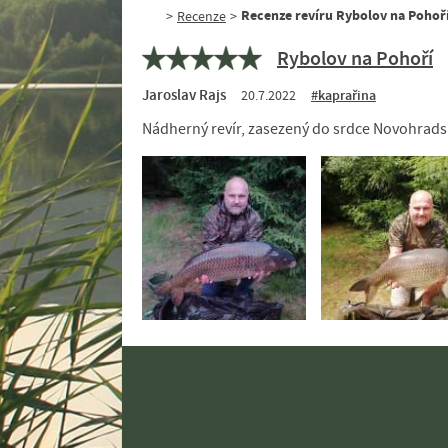
Recenze revíru Rybolov na Pohoří,
>
Recenze
>
Rybolov na Pohoří
Jaroslav Rajs
20.7.2022
#kaprařina
Nádherný revír, zasezený do srdce Novohradský