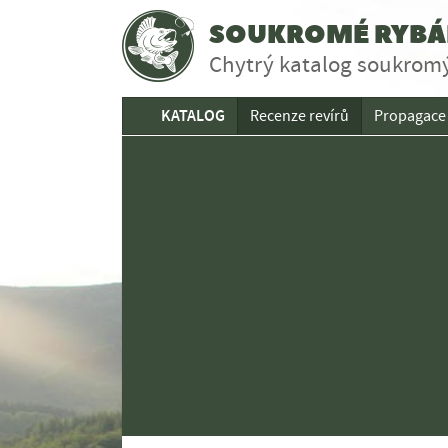
SOUKROMÉ RYBÁŘ
Chytrý katalog soukromý
KATALOG
Recenze revírů
Propagace