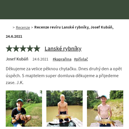
Recenze revíru Lanské rybníky, Josef Kubáň,
>
Recenze
>
24.6.2021
Lanské rybníky
Josef Kubáň
24.6.2021
#kaprařina
#přívlač
Děkujeme za velice pěknou chytačku. Dnes druhý den a opět
úspěch. S majitelem super domluva děkujeme a přijedeme
zase. J.K.