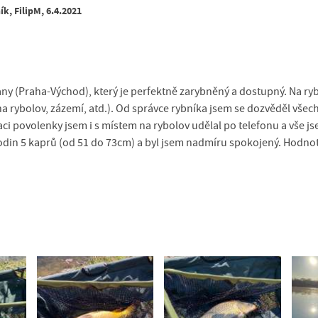
k, FilipM, 6.4.2021
šany (Praha-Východ), který je perfektně zarybněný a dostupný. Na r
 rybolov, zázemí, atd.). Od správce rybníka jsem se dozvěděl všechn
ci povolenky jsem i s místem na rybolov udělal po telefonu a vše js
odin 5 kaprů (od 51 do 73cm) a byl jsem nadmíru spokojený. Hodno