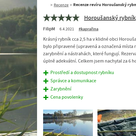
Recenze revíru Horoušanský rybní
>
Recenze
>
Horoušanský rybník
FilipM
6.4.2021
#kaprařina
Krásný rybník cca 2,5 ha v klidné obci Horou
bylo připravené (upravená a označená místa na
zarybnění a nástrahách, které fungují. Rezerva
úplně adekvátní. Celkem jsem nachytal za 6 h
Prostředí a dostupnost rybníku
Správce a komunikace
Zarybnění
Cena povolenky