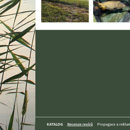
KATALOG
Recenze revírů
Propagace a rekla