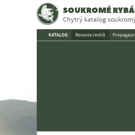
SOUKROMÉ RYBÁŘ
Chytrý katalog soukromý
KATALOG
Recenze revírů
Propagace