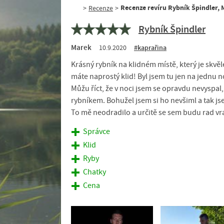
Recenze revíru Rybník Špindler, 
>
Recenze
>
Rybník Špindler
Marek
10.9.2020
#kaprařina
Krásný rybník na klidném místě, který je skv
máte naprostý klid! Byl jsem tu jen na jednu no
Můžu říct, že v noci jsem se opravdu nevyspal,
rybníkem. Bohužel jsem si ho nevšiml a tak js
To mě neodradilo a určitě se sem budu rad vr
Správce
Klid
Ryby
Chatky
Cena