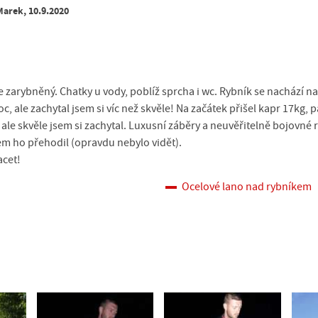
Marek, 10.9.2020
ěle zarybněný. Chatky u vody, poblíž sprcha i wc. Rybník se nacház
c, ale zachytal jsem si víc než skvěle! Na začátek přišel kapr 17kg, 
 ale skvěle jsem si zachytal. Luxusní záběry a neuvěřitelně bojovné
em ho přehodil (opravdu nebylo vidět).
acet!
Ocelové lano nad rybníkem