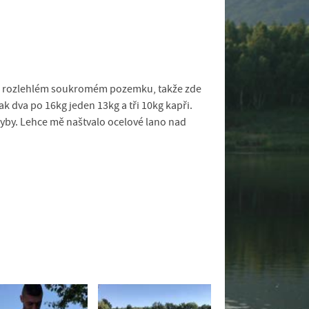
í na rozlehlém soukromém pozemku, takže zde
pak dva po 16kg jeden 13kg a tři 10kg kapři.
 ryby. Lehce mě naštvalo ocelové lano nad