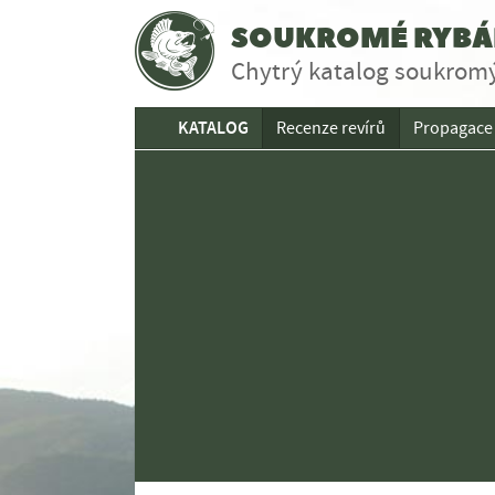
SOUKROMÉ RYBÁŘ
Chytrý katalog soukromý
KATALOG
Recenze revírů
Propagace