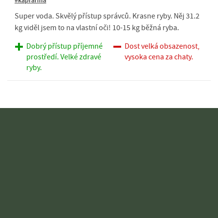
#kaprařina
Super voda. Skvělý přístup správců. Krasne ryby. Něj 31.2
kg viděl jsem to na vlastní oči! 10-15 kg běžná ryba.
Dobrý přístup příjemné
Dost velká obsazenost,
prostředí. Velké zdravé
vysoka cena za chaty.
ryby.