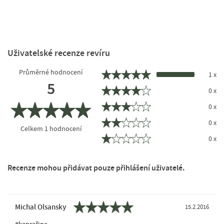
Uživatelské recenze revíru
Průměrné hodnocení
1 x
5
0 x
0 x
0 x
Celkem
1
hodnocení
0 x
Recenze mohou přidávat pouze přihlášení uživatelé.
Michal Olsansky
15.2.2016