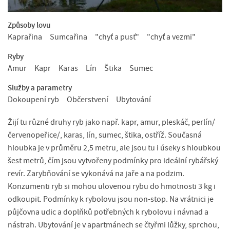
Způsoby lovu
Kaprařina
Sumcařina
"chyť a pusť"
"chyť a vezmi"
Ryby
Amur
Kapr
Karas
Lín
Štika
Sumec
Služby a parametry
Dokoupení ryb
Občerstvení
Ubytování
Žijí tu různé druhy ryb jako např. kapr, amur, pleskáč, perlín/
červenopeřice/, karas, lín, sumec, štika, ostříž. Současná
hloubka je v průměru 2,5 metru, ale jsou tu i úseky s hloubkou
šest metrů, čím jsou vytvořeny podmínky pro ideální rybářský
revír. Zarybňování se vykonává na jaře a na podzim.
Konzumenti ryb si mohou ulovenou rybu do hmotnosti 3 kg i
odkoupit. Podmínky k rybolovu jsou non-stop. Na vrátnici je
půjčovna udic a doplňků potřebných k rybolovu i návnad a
nástrah. Ubytování je v apartmánech se čtyřmi lůžky, sprchou,