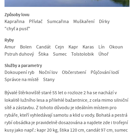
Způsoby lovu
Kaprařina
Přívlač
Sumcařina
Muškaření
Dírky
"chyť a pusť"
Ryby
Amur
Bolen
Candát
Cejn
Kapr
Karas
Lín
Okoun
Pstruh duhový
Štika
Sumec
Tolstolobik
Úhoř
Služby a parametry
Dokoupení ryb
Noční lov
Občerstvení
Půjčování lodí
Správce na místě
Stany
Bývalé štěrkoviště staré 55 let o rozloze 2 ha se nachází v
lokalitě lužního lesa a přilehlé bažantnice, z cela mimo silniční
sítě a zástavbu. Z tohoto důvodu je ideálním místem pro
rybáře, kteří vyhledávají samotu a klid u vody. Bohatá a pestrá
rybí obsádka je pravidelně dosazována a najdete zde i trofejní
kusy jako např.: kapr 20 kg, štika 120 cm, candát 97 cm, sumec