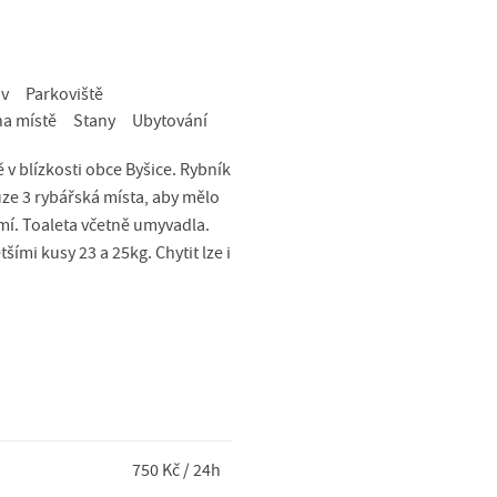
ov
Parkoviště
na místě
Stany
Ubytování
v blízkosti obce Byšice. Rybník
ze 3 rybářská místa, aby mělo
mí. Toaleta včetně umyvadla.
ími kusy 23 a 25kg. Chytit lze i
750 Kč / 24h