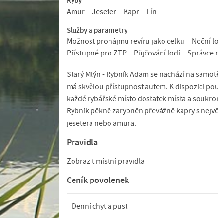
Ryby
Amur
Jeseter
Kapr
Lín
Služby a parametry
Možnost pronájmu revíru jako celku
Noční l
Přístupné pro ZTP
Půjčování lodí
Správce 
Starý Mlýn - Rybník Adam se nachází na samotě 
má skvělou přístupnost autem. K dispozici pou
každé rybářské místo dostatek místa a soukro
Rybník pěkně zarybněn převážně kapry s největš
jesetera nebo amura.
Pravidla
Zobrazit místní pravidla
Ceník povolenek
Denní chyť a pust