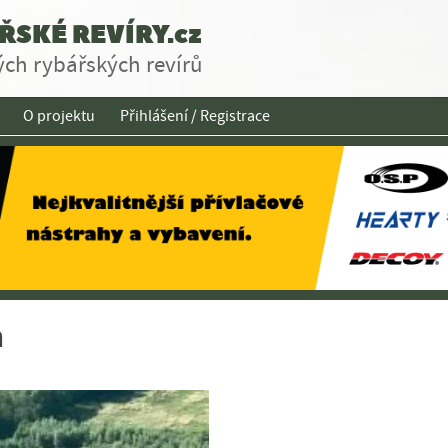
SKÉ REVÍRY.cz
ch rybářských revírů
O projektu
Přihlášení / Registrace
m