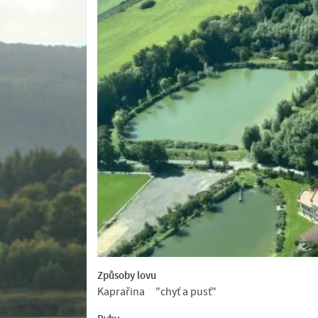
Způsoby lovu
Kaprařina
"chyť a pusť"