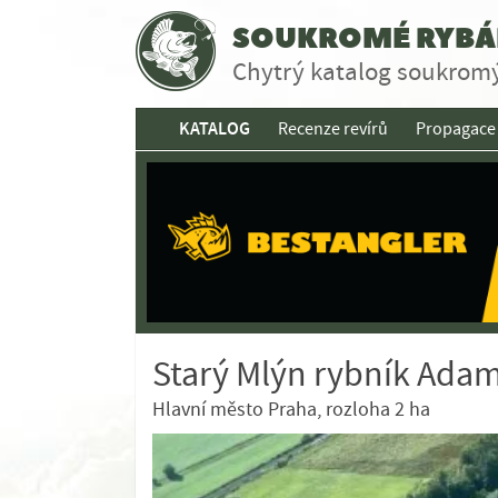
SOUKROMÉ RYBÁŘ
Chytrý katalog soukromý
KATALOG
Recenze revírů
Propagace
Starý Mlýn rybník Ada
Hlavní město Praha, rozloha 2 ha