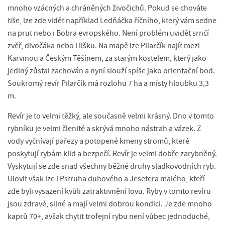
mnoho vzácných a chráněných živočichů. Pokud se chováte
tiše, lze zde vidět například Ledňáčka říčního, který vám sedne
na prut nebo i Bobra evropského. Není problém uvidět srnčí
zvěř, divočáka nebo i lišku. Na mapě lze Pilarčík najít mezi
Karvinou a Českým Těšínem, za starým kostelem, který jako
jediný zůstal zachován a nyní slouží spíše jako orientační bod.
Soukromý revír Pilarčík má rozlohu 7 ha a místy hloubku 3,3
m.
Revír je to velmi těžký, ale současně velmi krásný. Dno v tomto
rybníku je velmi členité a skrývá mnoho nástrah a vázek. Z
vody vyčnívají pařezy a potopené kmeny stromů, které
poskytují rybám klid a bezpečí. Revír je velmi dobře zarybněný.
Vyskytují se zde snad všechny běžné druhy sladkovodních ryb.
Ulovit však lze i Pstruha duhového a Jesetera malého, kteří
zde byli vysazení kvůli zatraktivnění lovu. Ryby v tomto revíru
jsou zdravé, silné a mají velmi dobrou kondici. Je zde mnoho
kaprů 70+, avšak chytit trofejní rybu není vůbec jednoduché,