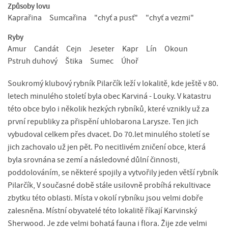
Způsoby lovu
Kaprařina
Sumcařina
"chyť a pusť"
"chyť a vezmi"
Ryby
Amur
Candát
Cejn
Jeseter
Kapr
Lín
Okoun
Pstruh duhový
Štika
Sumec
Úhoř
Soukromý klubový rybník Pilarčík leží v lokalitě, kde ještě v 80.
letech minulého století byla obec Karviná - Louky. V katastru
této obce bylo i několik hezkých rybníků, které vznikly už za
první republiky za přispění uhlobarona Larysze. Ten jich
vybudoval celkem přes dvacet. Do 70.let minulého století se
jich zachovalo už jen pět. Po necitlivém zničení obce, která
byla srovnána se zemí a následovné důlní činnosti,
poddolováním, se některé spojily a vytvořily jeden větší rybník
Pilarčík, V současné době stále usilovně probíhá rekultivace
zbytku této oblasti. Místa v okolí rybníku jsou velmi dobře
zalesněna. Místní obyvatelé této lokalitě říkají Karvinský
Sherwood. Je zde velmi bohatá fauna i flora. Žije zde velmi