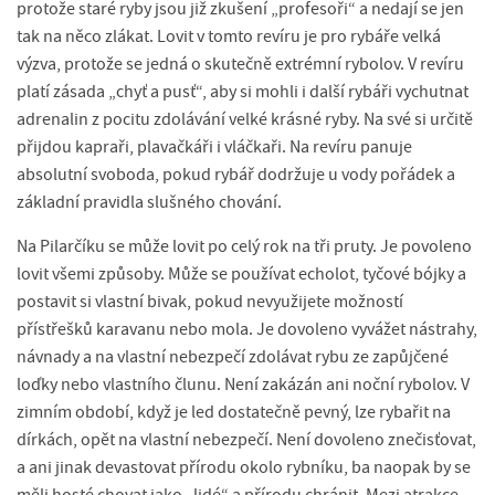
protože staré ryby jsou již zkušení „profesoři“ a nedají se jen
tak na něco zlákat. Lovit v tomto revíru je pro rybáře velká
výzva, protože se jedná o skutečně extrémní rybolov. V revíru
platí zásada „chyť a pusť“, aby si mohli i další rybáři vychutnat
adrenalin z pocitu zdolávání velké krásné ryby. Na své si určitě
přijdou kapraři, plavačkáři i vláčkaři. Na revíru panuje
absolutní svoboda, pokud rybář dodržuje u vody pořádek a
základní pravidla slušného chování.
Na Pilarčíku se může lovit po celý rok na tři pruty. Je povoleno
lovit všemi způsoby. Může se používat echolot, tyčové bójky a
postavit si vlastní bivak, pokud nevyužijete možností
přístřešků karavanu nebo mola. Je dovoleno vyvážet nástrahy,
návnady a na vlastní nebezpečí zdolávat rybu ze zapůjčené
loďky nebo vlastního člunu. Není zakázán ani noční rybolov. V
zimním období, když je led dostatečně pevný, lze rybařit na
dírkách, opět na vlastní nebezpečí. Není dovoleno znečisťovat,
a ani jinak devastovat přírodu okolo rybníku, ba naopak by se
měli hosté chovat jako „lidé“ a přírodu chránit. Mezi atrakce