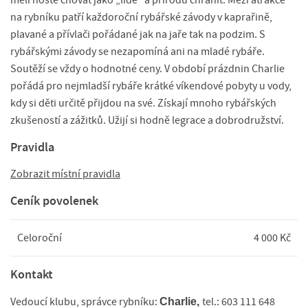
na rybníku patří každoroční rybářské závody v kaprařině,
plavané a přívlači pořádané jak na jaře tak na podzim. S
rybářskými závody se nezapomíná ani na mladé rybáře.
Soutěží se vždy o hodnotné ceny. V období prázdnin Charlie
pořádá pro nejmladší rybáře krátké víkendové pobyty u vody,
kdy si děti určitě přijdou na své. Získají mnoho rybářských
zkušeností a zážitků. Užijí si hodně legrace a dobrodružství.
Pravidla
Zobrazit místní pravidla
Ceník povolenek
Celoroční
4 000 Kč
Kontakt
Vedoucí klubu, správce rybníku:
tel.: 603 111 648
Charlie,