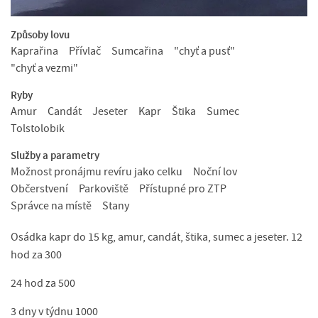
Způsoby lovu
Kaprařina
Přívlač
Sumcařina
"chyť a pusť"
"chyť a vezmi"
Ryby
Amur
Candát
Jeseter
Kapr
Štika
Sumec
Tolstolobik
Služby a parametry
Možnost pronájmu revíru jako celku
Noční lov
Občerstvení
Parkoviště
Přístupné pro ZTP
Správce na místě
Stany
Osádka kapr do 15 kg, amur, candát, štika, sumec a jeseter. 12
hod za 300
24 hod za 500
3 dny v týdnu 1000