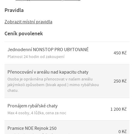
Pravidla
Zobrazit místní pravidla
Ceník povolenek
Jednodenní NONSTOP PRO UBYTOVANÉ
450 Kč
Platnost 24 hodin od zakoupení
Přenocování v areálu nad kapacitu chaty
Osoba je oprávněna přenocovat v našem areálu
250 Kč
jakýmkoli způsobem (bivak apod.) mimo rybářskou
chatu.
Pronájem rybářské chaty
1 200 Kč
Max 4 osoby, 4 lůžka, cena za noc
Pramice NOE Rejnok 250
0 Kč