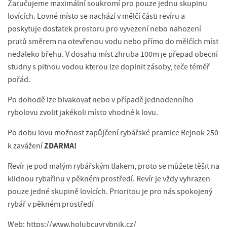
Zaručujeme maximální soukromí pro pouze jednu skupinu
lovících. Lovné místo se nachází v mělčí části revíru a
poskytuje dostatek prostoru pro vyvezení nebo nahození
prutů směrem na otevřenou vodu nebo přímo do mělčích míst
nedaleko břehu. V dosahu míst zhruba 100m je přepad obecní
studny s pitnou vodou kterou lze doplnit zásoby, teče téměř
pořád.
Po dohodě lze bivakovat nebo v případě jednodenního
rybolovu zvolit jakékoli místo vhodné k lovu.
Po dobu lovu možnost zapůjčení rybářské pramice Rejnok 250
ZDARMA!
k zavážení
Revír je pod malým rybářským tlakem, proto se můžete těšit na
klidnou rybařinu v pěkném prostředí. Revír je vždy vyhrazen
pouze jedné skupině lovících. Prioritou je pro nás spokojený
rybář v pěkném prostředí
Web:
https://www.holubcuvrybnik.cz/