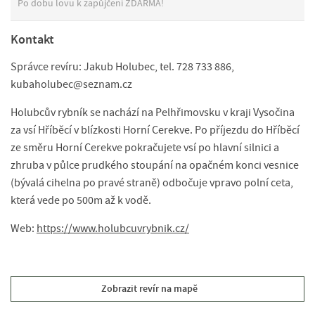
Po dobu lovu k zapůjčení ZDARMA!
Kontakt
Správce revíru: Jakub Holubec, tel. 728 733 886,
kubaholubec@seznam.cz
Holubcův rybník se nachází na Pelhřimovsku v kraji Vysočina
za vsí Hříběcí v blízkosti Horní Cerekve. Po příjezdu do Hříběcí
ze směru Horní Cerekve pokračujete vsí po hlavní silnici a
zhruba v půlce prudkého stoupání na opačném konci vesnice
(bývalá cihelna po pravé straně) odbočuje vpravo polní ceta,
která vede po 500m až k vodě.
Web:
https://www.holubcuvrybnik.cz/
Zobrazit revír na mapě