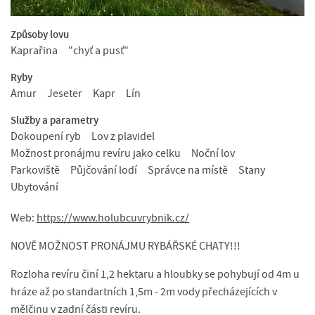
Způsoby lovu
Kaprařina
"chyť a pusť"
Ryby
Amur
Jeseter
Kapr
Lín
Služby a parametry
Dokoupení ryb
Lov z plavidel
Možnost pronájmu revíru jako celku
Noční lov
Parkoviště
Půjčování lodí
Správce na místě
Stany
Ubytování
Web:
https://www.holubcuvrybnik.cz/
NOVĚ MOŽNOST PRONÁJMU RYBÁŘSKÉ CHATY!!!
Rozloha revíru činí 1,2 hektaru a hloubky se pohybují od 4m u
hráze až po standartních 1,5m - 2m vody přecházejících v
mělčinu v zadní části revíru.